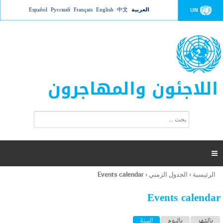
Jump to navigation
العربية
中文
English
Français
Русский
Español
UN
اللاجئون والمهاجرون
ا
ب
س
ح
ت
ث
م
ا

ر
ة
الرئيسية
›
الجدول الزمني
›
Events calendar
أنت
ا
هنا
ل
Events calendar
ب
ح
ا
بالشهر
باليوم
السنة
(علامة التبويب النشطة)
ث