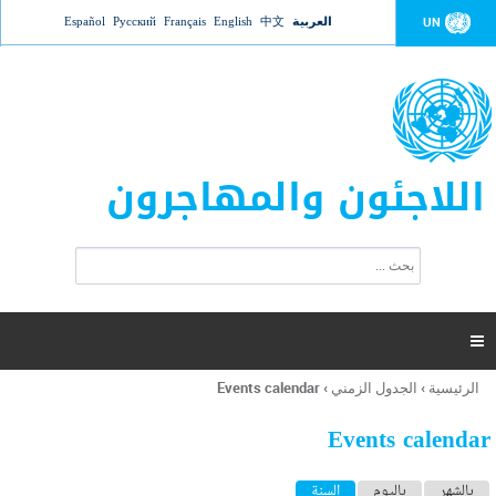
Jump to navigation
العربية
中文
English
Français
Русский
Español
UN
اللاجئون والمهاجرون
ا
ب
س
ح
ت
ث
م
ا

ر
ة
الرئيسية
›
الجدول الزمني
›
Events calendar
أنت
ا
هنا
ل
Events calendar
ب
ح
ا
بالشهر
باليوم
السنة
(علامة التبويب النشطة)
ث