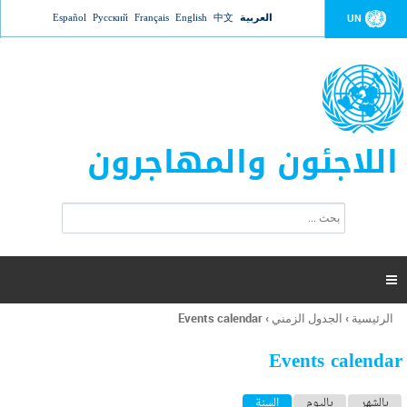
Jump to navigation
العربية
中文
English
Français
Русский
Español
UN
اللاجئون والمهاجرون
ا
ب
س
ح
ت
ث
م
ا

ر
ة
الرئيسية
›
الجدول الزمني
›
Events calendar
أنت
ا
هنا
ل
Events calendar
ب
ح
ا
بالشهر
باليوم
السنة
(علامة التبويب النشطة)
ث