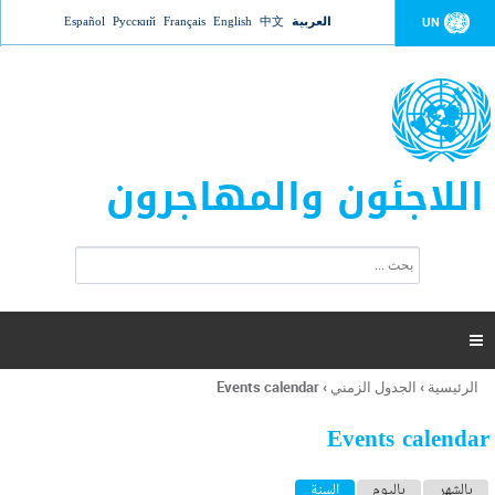
Jump to navigation
العربية
中文
English
Français
Русский
Español
UN
اللاجئون والمهاجرون
ا
ب
س
ح
ت
ث
م
ا

ر
ة
الرئيسية
›
الجدول الزمني
›
Events calendar
أنت
ا
هنا
ل
Events calendar
ب
ح
ا
بالشهر
باليوم
السنة
(علامة التبويب النشطة)
ث