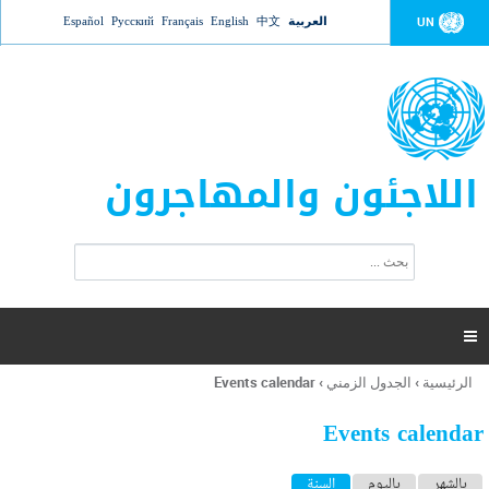
Jump to navigation
العربية
中文
English
Français
Русский
Español
UN
اللاجئون والمهاجرون
ا
ب
س
ح
ت
ث
م
ا

ر
ة
الرئيسية
›
الجدول الزمني
›
Events calendar
أنت
ا
هنا
ل
Events calendar
ب
ح
ا
بالشهر
باليوم
السنة
(علامة التبويب النشطة)
ث