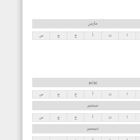
مارس
ا
ث
أ
خ
ج
س
يونيو
ا
ث
أ
خ
ج
س
سبتمبر
ا
ث
أ
خ
ج
س
ديسمبر