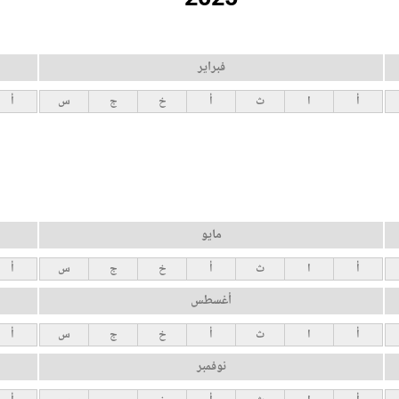
فبراير
أ
ا
ث
أ
خ
ج
س
أ
مايو
أ
ا
ث
أ
خ
ج
س
أ
أغسطس
أ
ا
ث
أ
خ
ج
س
أ
نوفمبر