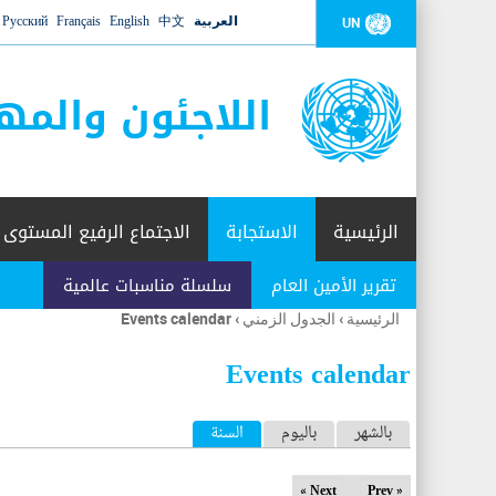
العربية
中文
English
Français
Русский
UN
اللاجئون والمه
الرئيسية
الاستجابة
الاجتماع الرفيع المستوى
تقرير الأمين العام
سلسلة مناسبات عالمية
الرئيسية
›
الجدول الزمني
›
Events calendar
أنت
هنا
Events calendar
ا
بالشهر
باليوم
السنة
(علامة التبويب النشطة)
ل
Next »
« Prev