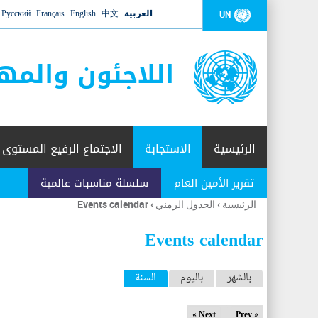
العربية
中文
English
Français
Русский
UN
اللاجئون والمه
الرئيسية
الاستجابة
الاجتماع الرفيع المستوى
تقرير الأمين العام
سلسلة مناسبات عالمية
الرئيسية
›
الجدول الزمني
›
Events calendar
أنت
هنا
Events calendar
ا
بالشهر
باليوم
السنة
(علامة التبويب النشطة)
ل
Next »
« Prev