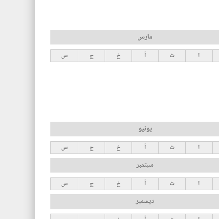
مارس
ا
ث
أ
خ
ج
س
يونيو
ا
ث
أ
خ
ج
س
سبتمبر
ا
ث
أ
خ
ج
س
ديسمبر