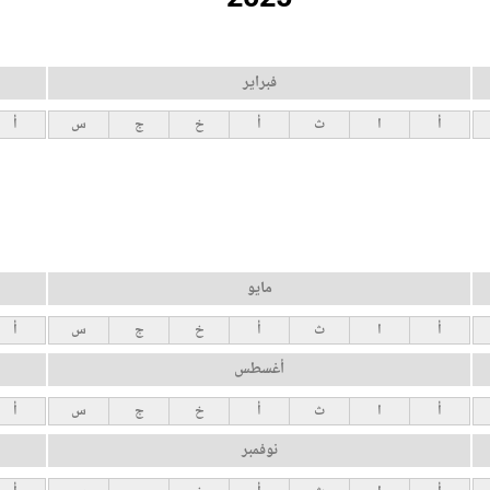
فبراير
أ
ا
ث
أ
خ
ج
س
أ
مايو
أ
ا
ث
أ
خ
ج
س
أ
أغسطس
أ
ا
ث
أ
خ
ج
س
أ
نوفمبر