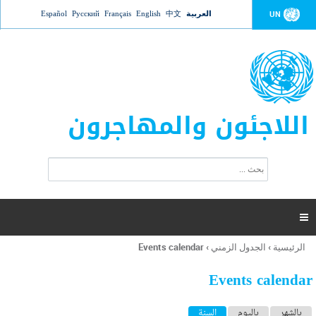
Jump to navigation
العربية
中文
English
Français
Русский
Español
UN
اللاجئون والمهاجرون
ا
ب
س
ح
ت
ث
م
ا

ر
ة
الرئيسية
›
الجدول الزمني
›
Events calendar
أنت
ا
هنا
ل
Events calendar
ب
ح
ا
بالشهر
باليوم
السنة
(علامة التبويب النشطة)
ث