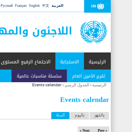
العربية
中文
English
Français
Русский
UN
اللاجئون والمه
الرئيسية
الاستجابة
الاجتماع الرفيع المستوى
تقرير الأمين العام
سلسلة مناسبات عالمية
الرئيسية
›
الجدول الزمني
›
Events calendar
أنت
هنا
Events calendar
ا
بالشهر
باليوم
السنة
(علامة التبويب النشطة)
ل
Next »
« Prev