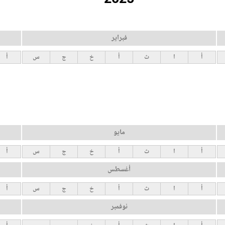
فبراير
أ
ا
ث
أ
خ
ج
س
أ
مايو
أ
ا
ث
أ
خ
ج
س
أ
أغسطس
أ
ا
ث
أ
خ
ج
س
أ
نوفمبر