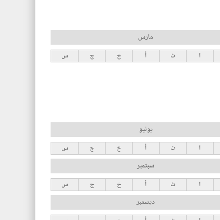
مارس
ا
ث
أ
خ
ج
س
يونيو
ا
ث
أ
خ
ج
س
سبتمبر
ا
ث
أ
خ
ج
س
ديسمبر