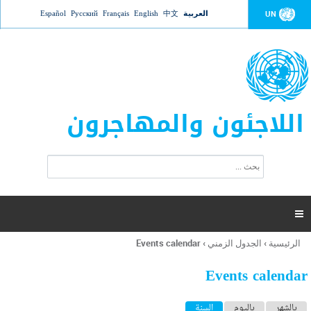
Jump to navigation
العربية
中文
English
Français
Русский
Español
UN
اللاجئون والمهاجرون
ا
ب
س
ح
ت
ث
م
ا

ر
ة
الرئيسية
›
الجدول الزمني
›
Events calendar
أنت
ا
هنا
ل
Events calendar
ب
ح
ا
بالشهر
باليوم
السنة
(علامة التبويب النشطة)
ث