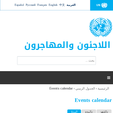
Jump to navigation
العربية
中文
English
Français
Русский
Español
UN
اللاجئون والمهاجرون
ا
ب
س
ح
ت
ث
م
ا

ر
ة
الرئيسية
›
الجدول الزمني
›
Events calendar
أنت
ا
هنا
ل
Events calendar
ب
ح
ا
بالشهر
باليوم
السنة
(علامة التبويب النشطة)
ث