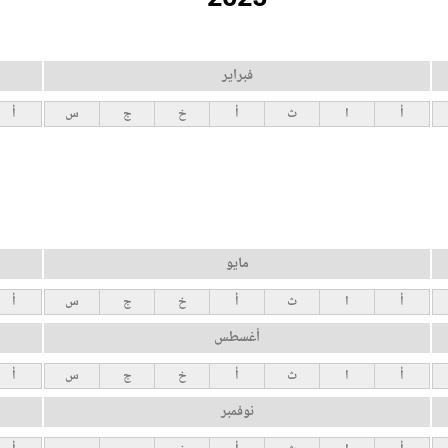
فبراير
أ
ا
ث
أ
خ
ج
س
أ
مايو
أ
ا
ث
أ
خ
ج
س
أ
أغسطس
أ
ا
ث
أ
خ
ج
س
أ
نوفمبر