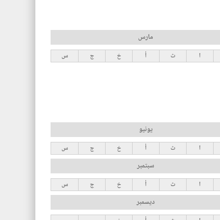
مارس
ا
ث
أ
خ
ج
س
يونيو
ا
ث
أ
خ
ج
س
سبتمبر
ا
ث
أ
خ
ج
س
ديسمبر