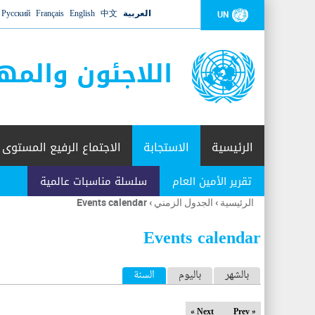
العربية
中文
English
Français
Русский
UN
اللاجئون والمه
الرئيسية
الاستجابة
الاجتماع الرفيع المستوى
تقرير الأمين العام
سلسلة مناسبات عالمية
الرئيسية
›
الجدول الزمني
›
Events calendar
أنت
هنا
Events calendar
ا
بالشهر
باليوم
السنة
(علامة التبويب النشطة)
ل
Next »
« Prev