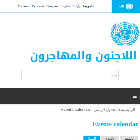
Jump to navigation
العربية
中文
English
Français
Русский
Español
UN
اللاجئون والمهاجرون
ا
ب
س
ح
ت
ث
م
ا

ر
ة
الرئيسية
›
الجدول الزمني
›
Events calendar
أنت
ا
هنا
ل
Events calendar
ب
ح
ا
بالشهر
باليوم
السنة
(علامة التبويب النشطة)
ث