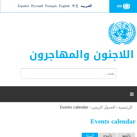
Jump to navigation
العربية
中文
English
Français
Русский
Español
UN
اللاجئون والمهاجرون
ا
ب
س
ح
ت
ث
م
ا

ر
ة
الرئيسية
›
الجدول الزمني
›
Events calendar
أنت
ا
هنا
ل
Events calendar
ب
ح
ا
بالشهر
باليوم
السنة
(علامة التبويب النشطة)
ث