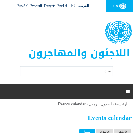
Jump to navigation
العربية
中文
English
Français
Русский
Español
UN
اللاجئون والمهاجرون
ا
ب
س
ح
ت
ث
م
ا

ر
ة
الرئيسية
›
الجدول الزمني
›
Events calendar
أنت
ا
هنا
ل
Events calendar
ب
ح
ا
بالشهر
باليوم
السنة
(علامة التبويب النشطة)
ث