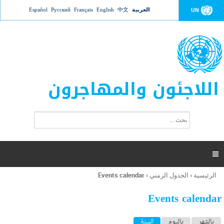
Jump to navigation
العربية
中文
English
Français
Русский
Español
UN
اللاجئون والمهاجرون
ا
ب
س
ح
ت
ث
م
ا

ر
ة
الرئيسية
›
الجدول الزمني
›
Events calendar
أنت
ا
هنا
ل
Events calendar
ب
ح
ا
بالشهر
باليوم
السنة
(علامة التبويب النشطة)
ث