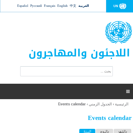
Jump to navigation
العربية
中文
English
Français
Русский
Español
UN
اللاجئون والمهاجرون
ا
ب
س
ح
ت
ث
م
ا

ر
ة
الرئيسية
›
الجدول الزمني
›
Events calendar
أنت
ا
هنا
ل
Events calendar
ب
ح
ا
بالشهر
باليوم
السنة
(علامة التبويب النشطة)
ث