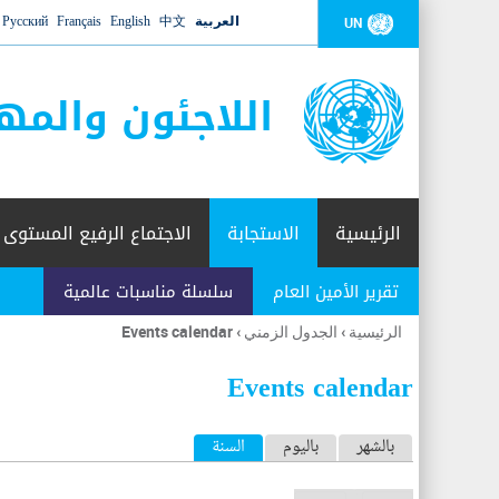
العربية
中文
English
Français
Русский
UN
اللاجئون والمه
الرئيسية
الاستجابة
الاجتماع الرفيع المستوى
تقرير الأمين العام
سلسلة مناسبات عالمية
الرئيسية
›
الجدول الزمني
›
Events calendar
أنت
هنا
Events calendar
ا
بالشهر
باليوم
السنة
(علامة التبويب النشطة)
ل