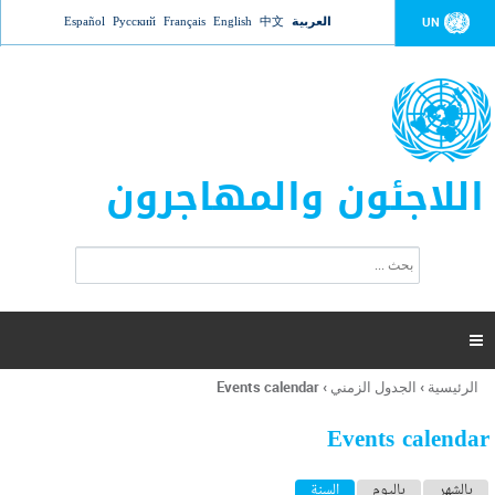
Jump to navigation
العربية
中文
English
Français
Русский
Español
UN
اللاجئون والمهاجرون
ا
ب
س
ح
ت
ث
م
ا

ر
ة
الرئيسية
›
الجدول الزمني
›
Events calendar
أنت
ا
هنا
ل
Events calendar
ب
ح
ا
بالشهر
باليوم
السنة
(علامة التبويب النشطة)
ث