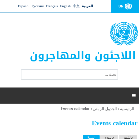
Jump to navigation
العربية
中文
English
Français
Русский
Español
UN
اللاجئون والمهاجرون
ا
ب
س
ح
ت
ث
م
ا

ر
ة
الرئيسية
›
الجدول الزمني
›
Events calendar
أنت
ا
هنا
ل
Events calendar
ب
ح
ا
بالشهر
باليوم
السنة
(علامة التبويب النشطة)
ث