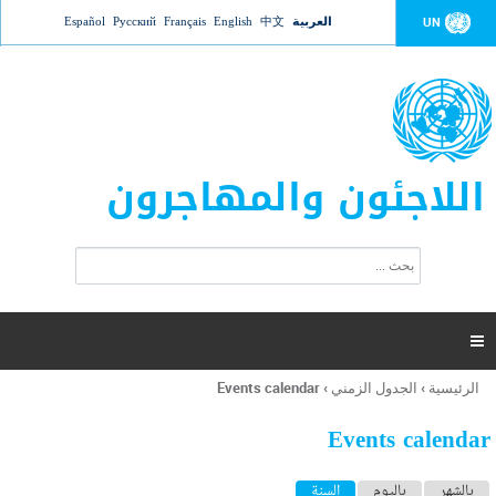
Jump to navigation
العربية
中文
English
Français
Русский
Español
UN
اللاجئون والمهاجرون
ا
ب
س
ح
ت
ث
م
ا

ر
ة
الرئيسية
›
الجدول الزمني
›
Events calendar
أنت
ا
هنا
ل
Events calendar
ب
ح
ا
بالشهر
باليوم
السنة
(علامة التبويب النشطة)
ث