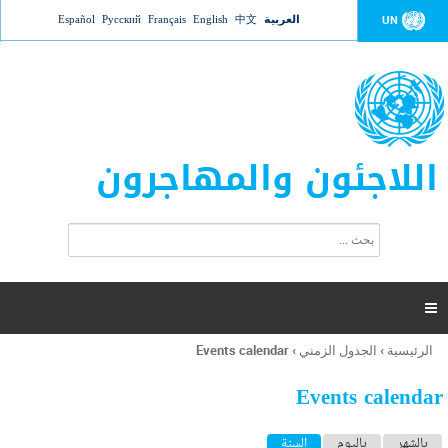
Jump to navigation
العربية
中文
English
Français
Русский
Español
UN
اللاجئون والمهاجرون
ا
ب
س
ح
ت
ث
م
ا

ر
ة
الرئيسية
›
الجدول الزمني
›
Events calendar
أنت
ا
هنا
ل
Events calendar
ب
ح
ا
بالشهر
باليوم
السنة
(علامة التبويب النشطة)
ث