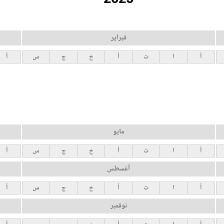
فبراير
أ
ا
ث
أ
خ
ج
س
أ
مايو
أ
ا
ث
أ
خ
ج
س
أ
أغسطس
أ
ا
ث
أ
خ
ج
س
أ
نوفمبر