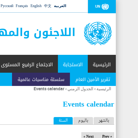
العربية
中文
English
Français
Русский
UN
اللاجئون والمه
الرئيسية
الاستجابة
الاجتماع الرفيع المستوى
تقرير الأمين العام
سلسلة مناسبات عالمية
الرئيسية
›
الجدول الزمني
›
Events calendar
أنت
هنا
Events calendar
ا
بالشهر
باليوم
السنة
(علامة التبويب النشطة)
ل
Next »
« Prev