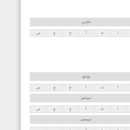
مارس
ا
ث
أ
خ
ج
س
يونيو
ا
ث
أ
خ
ج
س
سبتمبر
ا
ث
أ
خ
ج
س
ديسمبر