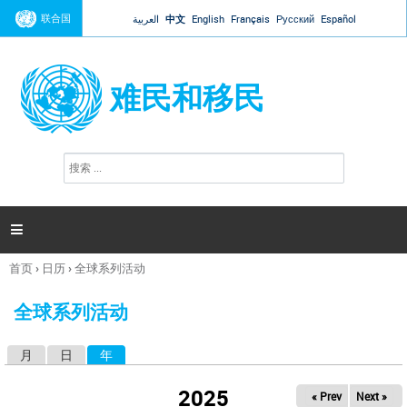
Jump to navigation
联合国
العربية
中文
English
Français
Русский
Español
难民和移民
搜
搜
索
索
表
单

首页
›
日历
›
全球系列活动
你
在
全球系列活动
这
里
月
日
年
（活动标签）
主
标
2025
« Prev
Next »
签