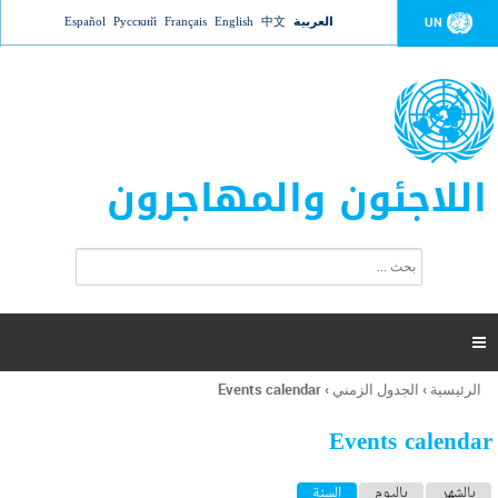
Jump to navigation
العربية
中文
English
Français
Русский
Español
UN
اللاجئون والمهاجرون
ا
ب
س
ح
ت
ث
م
ا

ر
ة
الرئيسية
›
الجدول الزمني
›
Events calendar
أنت
ا
هنا
ل
Events calendar
ب
ح
ا
بالشهر
باليوم
السنة
(علامة التبويب النشطة)
ث