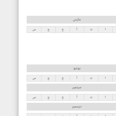
مارس
ا
ث
أ
خ
ج
س
يونيو
ا
ث
أ
خ
ج
س
سبتمبر
ا
ث
أ
خ
ج
س
ديسمبر