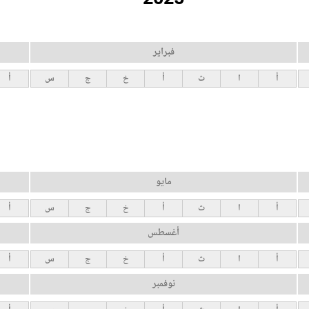
فبراير
أ
ا
ث
أ
خ
ج
س
أ
مايو
أ
ا
ث
أ
خ
ج
س
أ
أغسطس
أ
ا
ث
أ
خ
ج
س
أ
نوفمبر