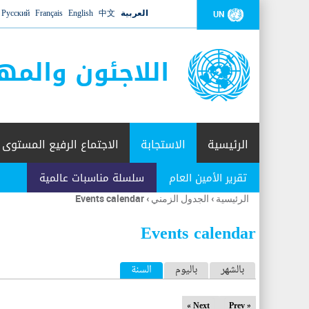
العربية
中文
English
Français
Русский
UN
اللاجئون والمه
الرئيسية
الاستجابة
الاجتماع الرفيع المستوى
تقرير الأمين العام
سلسلة مناسبات عالمية
الرئيسية
›
الجدول الزمني
›
Events calendar
أنت
هنا
Events calendar
ا
بالشهر
باليوم
السنة
(علامة التبويب النشطة)
ل
Next »
« Prev