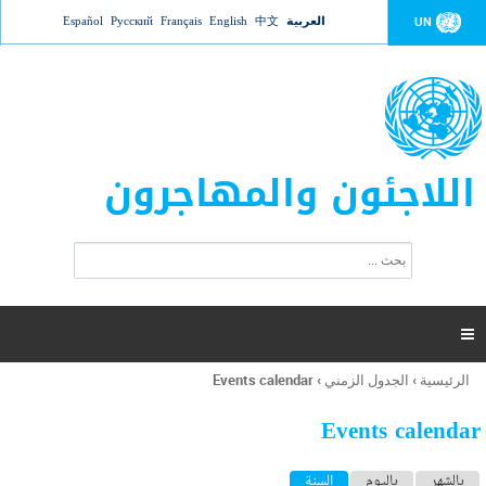
Jump to navigation
العربية
中文
English
Français
Русский
Español
UN
اللاجئون والمهاجرون
ا
ب
س
ح
ت
ث
م
ا

ر
ة
الرئيسية
›
الجدول الزمني
›
Events calendar
أنت
ا
هنا
ل
Events calendar
ب
ح
ا
بالشهر
باليوم
السنة
(علامة التبويب النشطة)
ث