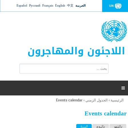
Jump to navigation
العربية
中文
English
Français
Русский
Español
UN
اللاجئون والمهاجرون
ا
ب
س
ح
ت
ث
م
ا

ر
ة
الرئيسية
›
الجدول الزمني
›
Events calendar
أنت
ا
هنا
ل
Events calendar
ب
ح
ا
بالشهر
باليوم
السنة
(علامة التبويب النشطة)
ث