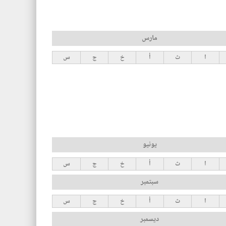
مارس
ا
ث
أ
خ
ج
س
يونيو
ا
ث
أ
خ
ج
س
سبتمبر
ا
ث
أ
خ
ج
س
ديسمبر