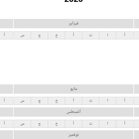
فبراير
أ
ا
ث
أ
خ
ج
س
أ
مايو
أ
ا
ث
أ
خ
ج
س
أ
أغسطس
أ
ا
ث
أ
خ
ج
س
أ
نوفمبر