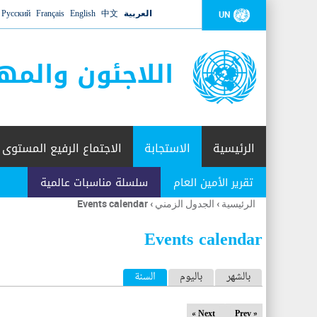
العربية
中文
English
Français
Русский
UN
اللاجئون والمه
الرئيسية
الاستجابة
الاجتماع الرفيع المستوى
تقرير الأمين العام
سلسلة مناسبات عالمية
الرئيسية
›
الجدول الزمني
›
Events calendar
أنت
هنا
Events calendar
ا
بالشهر
باليوم
السنة
(علامة التبويب النشطة)
ل
Next »
« Prev