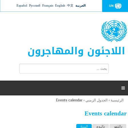
Jump to navigation
العربية
中文
English
Français
Русский
Español
UN
اللاجئون والمهاجرون
ا
ب
س
ح
ت
ث
م
ا

ر
ة
الرئيسية
›
الجدول الزمني
›
Events calendar
أنت
ا
هنا
ل
Events calendar
ب
ح
ا
بالشهر
باليوم
السنة
(علامة التبويب النشطة)
ث