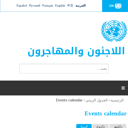
Jump to navigation
العربية
中文
English
Français
Русский
Español
UN
اللاجئون والمهاجرون
ا
ب
س
ح
ت
ث
م
ا

ر
ة
الرئيسية
›
الجدول الزمني
›
Events calendar
أنت
ا
هنا
ل
Events calendar
ب
ح
ا
بالشهر
باليوم
السنة
(علامة التبويب النشطة)
ث