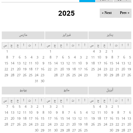
ل
2025
ت
Next »
« Prev
ب
و
ي
يناير
فبراير
مارس
ب
أ
ا
ث
أ
خ
ج
س
أ
ا
ث
أ
خ
ج
س
أ
ا
ث
أ
خ
ج
س
ا
1
1
4
3
2
1
ت
8
7
6
5
4
3
2
8
7
6
5
4
3
2
11
10
9
8
7
6
5
ا
15
14
13
12
11
10
9
15
14
13
12
11
10
9
18
17
16
15
14
13
12
ل
22
21
20
19
18
17
16
22
21
20
19
18
17
16
25
24
23
22
21
20
19
29
28
27
26
25
24
23
28
27
26
25
24
23
31
30
29
28
27
26
أ
31
30
س
ا
أبريل
مايو
يونيو
س
أ
ا
ث
أ
خ
ج
س
أ
ا
ث
أ
خ
ج
س
أ
ا
ث
أ
خ
ج
س
ي
7
6
5
4
3
2
1
3
2
1
5
4
3
2
1
ة
14
13
12
11
10
9
8
10
9
8
7
6
5
4
12
11
10
9
8
7
6
21
20
19
18
17
16
15
17
16
15
14
13
12
11
19
18
17
16
15
14
13
28
27
26
25
24
23
22
24
23
22
21
20
19
18
26
25
24
23
22
21
20
30
29
31
30
29
28
27
26
25
30
29
28
27