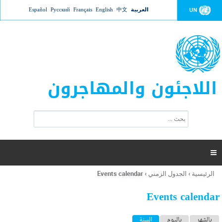
Jump to navigation
العربية
中文
English
Français
Русский
Español
UN
اللاجئون والمهاجرون
ا
ب
س
ح
ت
ث
م
ا

ر
ة
الرئيسية
›
الجدول الزمني
›
Events calendar
أنت
ا
هنا
ل
Events calendar
ب
ح
ا
بالشهر
باليوم
السنة
(علامة التبويب النشطة)
ث