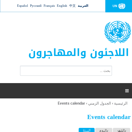
Jump to navigation
العربية
中文
English
Français
Русский
Español
UN
اللاجئون والمهاجرون
ا
ب
س
ح
ت
ث
م
ا

ر
ة
الرئيسية
›
الجدول الزمني
›
Events calendar
أنت
ا
هنا
ل
Events calendar
ب
ح
ا
بالشهر
باليوم
السنة
(علامة التبويب النشطة)
ث