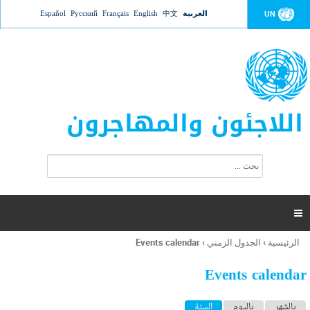
Jump to navigation
العربية
中文
English
Français
Русский
Español
UN
اللاجئون والمهاجرون
ا
ب
س
ح
ت
ث
م
ا

ر
ة
الرئيسية
›
الجدول الزمني
›
Events calendar
أنت
ا
هنا
ل
Events calendar
ب
ح
ا
بالشهر
باليوم
السنة
(علامة التبويب النشطة)
ث