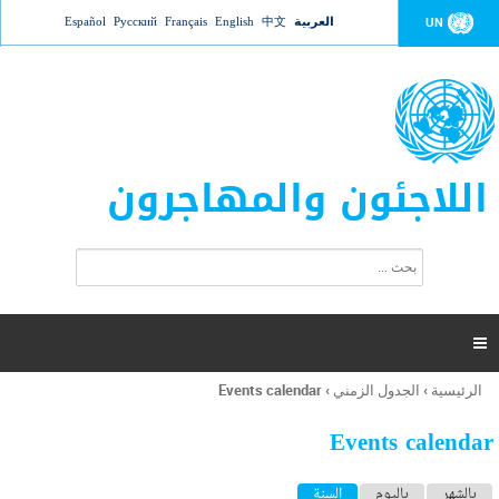
Jump to navigation
العربية
中文
English
Français
Русский
Español
UN
اللاجئون والمهاجرون
ا
ب
س
ح
ت
ث
م
ا

ر
ة
الرئيسية
›
الجدول الزمني
›
Events calendar
أنت
ا
هنا
ل
Events calendar
ب
ح
ا
بالشهر
باليوم
السنة
(علامة التبويب النشطة)
ث