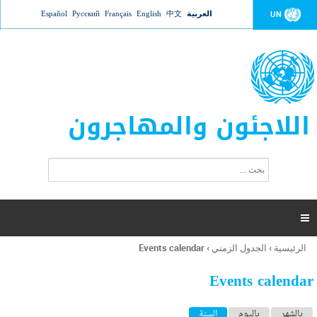
Jump to navigation
العربية
中文
English
Français
Русский
Español
UN
اللاجئون والمهاجرون
ا
ب
س
ح
ت
ث
م
ا

ر
ة
الرئيسية
›
الجدول الزمني
›
Events calendar
أنت
ا
هنا
ل
Events calendar
ب
ح
ا
بالشهر
باليوم
السنة
(علامة التبويب النشطة)
ث