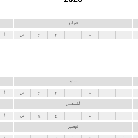
فبراير
أ
ا
ث
أ
خ
ج
س
أ
مايو
أ
ا
ث
أ
خ
ج
س
أ
أغسطس
أ
ا
ث
أ
خ
ج
س
أ
نوفمبر