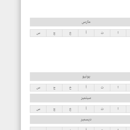
مارس
ا
ث
أ
خ
ج
س
يونيو
ا
ث
أ
خ
ج
س
سبتمبر
ا
ث
أ
خ
ج
س
ديسمبر