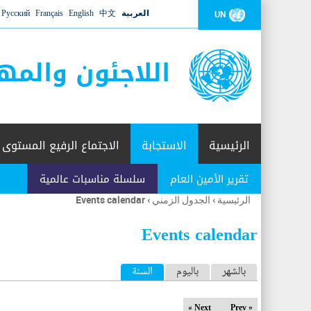
العربية
中文
English
Français
Русский
UN
اللاجئون والمه
الرئيسية
الاستجابة
الاجتماع الرفيع المستوى
تقرير الأمين العام
سلسلة مناسبات عالمية
الرئيسية
›
الجدول الزمني
›
Events calendar
أنت
هنا
Events calendar
ا
بالشهر
باليوم
السنة
(علامة التبويب النشطة)
ل
Next »
« Prev