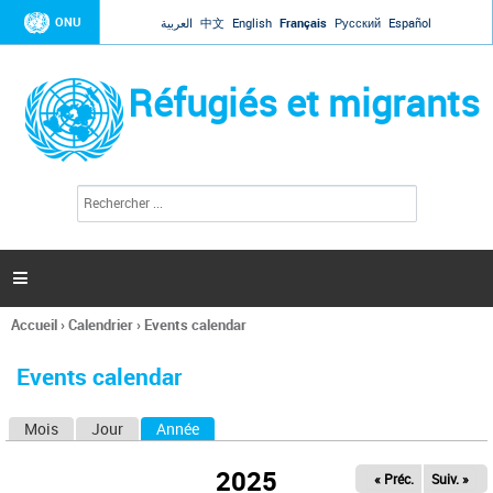
Jump to navigation
ONU
العربية
中文
English
Français
Русский
Español
Réfugiés et migrants
R
F
e
o
c
r
h
e
m
r

u
c
l
h
Accueil
›
Calendrier
›
Events calendar
a
e
Vous
r
i
êtes
r
Events calendar
ici
e
d
Mois
Jour
Année
(onglet actif)
O
e
r
n
e
2025
« Préc.
Suiv. »
g