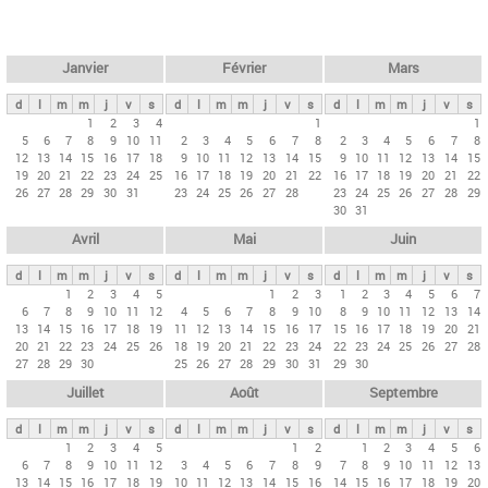
c
l
h
e
e
r
t
Janvier
Février
Mars
c
s
h
d
l
m
m
j
v
s
d
l
m
m
j
v
s
d
l
m
m
j
v
s
p
1
2
3
4
1
1
e
5
6
7
8
9
10
11
2
3
4
5
6
7
8
2
3
4
5
6
7
8
r
12
13
14
15
16
17
18
9
10
11
12
13
14
15
9
10
11
12
13
14
15
i
19
20
21
22
23
24
25
16
17
18
19
20
21
22
16
17
18
19
20
21
22
26
27
28
29
30
31
23
24
25
26
27
28
23
24
25
26
27
28
29
n
30
31
c
Avril
Mai
Juin
i
p
d
l
m
m
j
v
s
d
l
m
m
j
v
s
d
l
m
m
j
v
s
1
2
3
4
5
1
2
3
1
2
3
4
5
6
7
a
6
7
8
9
10
11
12
4
5
6
7
8
9
10
8
9
10
11
12
13
14
u
13
14
15
16
17
18
19
11
12
13
14
15
16
17
15
16
17
18
19
20
21
20
21
22
23
24
25
26
18
19
20
21
22
23
24
22
23
24
25
26
27
28
x
27
28
29
30
25
26
27
28
29
30
31
29
30
Juillet
Août
Septembre
d
l
m
m
j
v
s
d
l
m
m
j
v
s
d
l
m
m
j
v
s
1
2
3
4
5
1
2
1
2
3
4
5
6
6
7
8
9
10
11
12
3
4
5
6
7
8
9
7
8
9
10
11
12
13
13
14
15
16
17
18
19
10
11
12
13
14
15
16
14
15
16
17
18
19
20