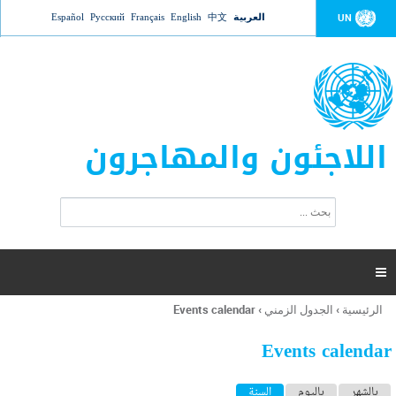
Jump to navigation
العربية
中文
English
Français
Русский
Español
UN
اللاجئون والمهاجرون
ا
ب
س
ح
ت
ث
م
ا

ر
ة
الرئيسية
›
الجدول الزمني
›
Events calendar
أنت
ا
هنا
ل
Events calendar
ب
ح
ا
بالشهر
باليوم
السنة
(علامة التبويب النشطة)
ث