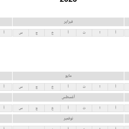
فبراير
أ
ا
ث
أ
خ
ج
س
أ
مايو
أ
ا
ث
أ
خ
ج
س
أ
أغسطس
أ
ا
ث
أ
خ
ج
س
أ
نوفمبر