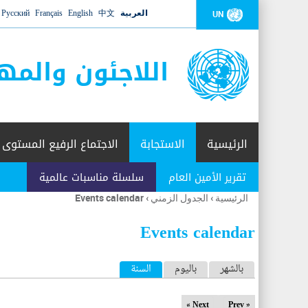
العربية
中文
English
Français
Русский
UN
اللاجئون والمه
الرئيسية
الاستجابة
الاجتماع الرفيع المستوى
تقرير الأمين العام
سلسلة مناسبات عالمية
الرئيسية
›
الجدول الزمني
›
Events calendar
أنت
هنا
Events calendar
ا
بالشهر
باليوم
السنة
(علامة التبويب النشطة)
ل
Next »
« Prev