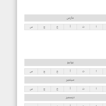
مارس
ا
ث
أ
خ
ج
س
يونيو
ا
ث
أ
خ
ج
س
سبتمبر
ا
ث
أ
خ
ج
س
ديسمبر