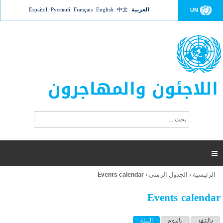
Jump to navigation
العربية
中文
English
Français
Русский
Español
UN
اللاجئون والمهاجرون
ا
ب
س
ح
ت
ث
م
ا

ر
ة
الرئيسية
›
الجدول الزمني
›
Events calendar
أنت
ا
هنا
ل
Events calendar
ب
ح
ا
بالشهر
باليوم
السنة
(علامة التبويب النشطة)
ث