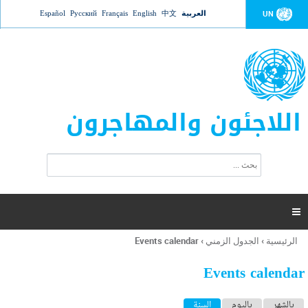
Jump to navigation
العربية
中文
English
Français
Русский
Español
UN
اللاجئون والمهاجرون
ا
ب
س
ح
ت
ث
م
ا

ر
ة
الرئيسية
›
الجدول الزمني
›
Events calendar
أنت
ا
هنا
ل
Events calendar
ب
ح
ا
بالشهر
باليوم
السنة
(علامة التبويب النشطة)
ث