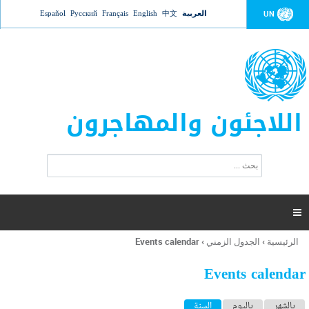
Jump to navigation
العربية
中文
English
Français
Русский
Español
UN
اللاجئون والمهاجرون
ا
ب
س
ح
ت
ث
م
ا

ر
ة
الرئيسية
›
الجدول الزمني
›
Events calendar
أنت
ا
هنا
ل
Events calendar
ب
ح
ا
بالشهر
باليوم
السنة
(علامة التبويب النشطة)
ث