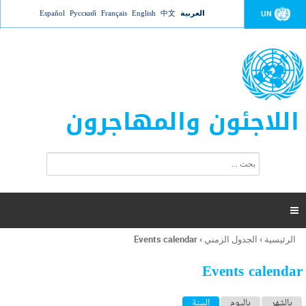
Jump to navigation
العربية
中文
English
Français
Русский
Español
UN
اللاجئون والمهاجرون
ا
ب
س
ح
ت
ث
م
ا

ر
ة
الرئيسية
›
الجدول الزمني
›
Events calendar
أنت
ا
هنا
ل
Events calendar
ب
ح
ا
بالشهر
باليوم
السنة
(علامة التبويب النشطة)
ث