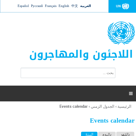
Jump to navigation
العربية
中文
English
Français
Русский
Español
UN
اللاجئون والمهاجرون
ا
ب
س
ح
ت
ث
م
ا

ر
ة
الرئيسية
›
الجدول الزمني
›
Events calendar
أنت
ا
هنا
ل
Events calendar
ب
ح
ا
بالشهر
باليوم
السنة
(علامة التبويب النشطة)
ث