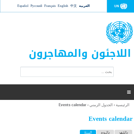
Jump to navigation
العربية
中文
English
Français
Русский
Español
UN
اللاجئون والمهاجرون
ا
ب
س
ح
ت
ث
م
ا

ر
ة
الرئيسية
›
الجدول الزمني
›
Events calendar
أنت
ا
هنا
ل
Events calendar
ب
ح
ا
بالشهر
باليوم
السنة
(علامة التبويب النشطة)
ث