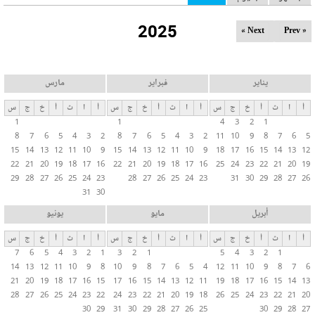
ل
2025
ت
Next »
« Prev
ب
و
ي
يناير
فبراير
مارس
ب
أ
ا
ث
أ
خ
ج
س
أ
ا
ث
أ
خ
ج
س
أ
ا
ث
أ
خ
ج
س
ا
1
1
4
3
2
1
ت
8
7
6
5
4
3
2
8
7
6
5
4
3
2
11
10
9
8
7
6
5
ا
15
14
13
12
11
10
9
15
14
13
12
11
10
9
18
17
16
15
14
13
12
ل
22
21
20
19
18
17
16
22
21
20
19
18
17
16
25
24
23
22
21
20
19
29
28
27
26
25
24
23
28
27
26
25
24
23
31
30
29
28
27
26
أ
31
30
س
ا
أبريل
مايو
يونيو
س
أ
ا
ث
أ
خ
ج
س
أ
ا
ث
أ
خ
ج
س
أ
ا
ث
أ
خ
ج
س
ي
7
6
5
4
3
2
1
3
2
1
5
4
3
2
1
ة
14
13
12
11
10
9
8
10
9
8
7
6
5
4
12
11
10
9
8
7
6
21
20
19
18
17
16
15
17
16
15
14
13
12
11
19
18
17
16
15
14
13
28
27
26
25
24
23
22
24
23
22
21
20
19
18
26
25
24
23
22
21
20
30
29
31
30
29
28
27
26
25
30
29
28
27