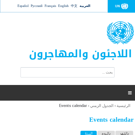
Jump to navigation
العربية
中文
English
Français
Русский
Español
UN
اللاجئون والمهاجرون
ا
ب
س
ح
ت
ث
م
ا

ر
ة
الرئيسية
›
الجدول الزمني
›
Events calendar
أنت
ا
هنا
ل
Events calendar
ب
ح
ا
بالشهر
باليوم
السنة
(علامة التبويب النشطة)
ث