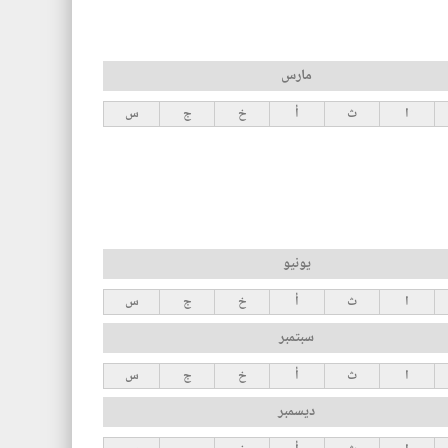
مارس
ا
ث
أ
خ
ج
س
يونيو
ا
ث
أ
خ
ج
س
سبتمبر
ا
ث
أ
خ
ج
س
ديسمبر