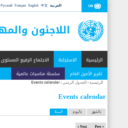
العربية
中文
English
Français
Русский
UN
اللاجئون والمه
الرئيسية
الاستجابة
الاجتماع الرفيع المستوى
تقرير الأمين العام
سلسلة مناسبات عالمية
الرئيسية
›
الجدول الزمني
›
Events calendar
أنت
هنا
Events calendar
ا
بالشهر
باليوم
السنة
(علامة التبويب النشطة)
ل
Next »
« Prev