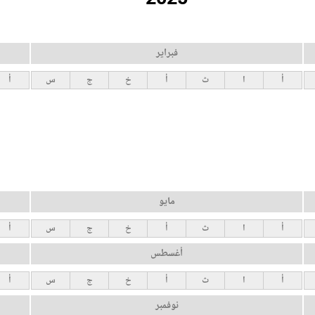
فبراير
أ
ا
ث
أ
خ
ج
س
أ
مايو
أ
ا
ث
أ
خ
ج
س
أ
أغسطس
أ
ا
ث
أ
خ
ج
س
أ
نوفمبر