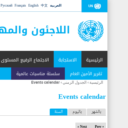
العربية
中文
English
Français
Русский
UN
اللاجئون والمه
الرئيسية
الاستجابة
الاجتماع الرفيع المستوى
تقرير الأمين العام
سلسلة مناسبات عالمية
الرئيسية
›
الجدول الزمني
›
Events calendar
أنت
هنا
Events calendar
ا
بالشهر
باليوم
السنة
(علامة التبويب النشطة)
ل
Next »
« Prev