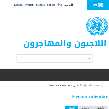
Jump to navigation
العربية
中文
English
Français
Русский
Español
UN
اللاجئون والمهاجرون
ا
ب
س
ح
ت
ث
م
ا

ر
ة
الرئيسية
›
الجدول الزمني
›
Events calendar
أنت
ا
هنا
ل
Events calendar
ب
ح
ا
بالشهر
باليوم
السنة
(علامة التبويب النشطة)
ث